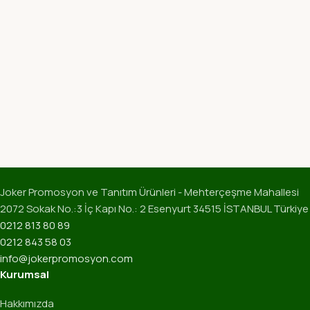
Joker Promosyon ve Tanıtım Ürünleri - Mehterçeşme Mahallesi
2072 Sokak No.:3 İç Kapı No.: 2 Esenyurt 34515 İSTANBUL Türkiye
0212 813 80 89
0212 843 58 03
info@jokerpromosyon.com
Kurumsal
Hakkımızda