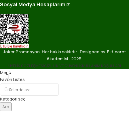
Sosyal Medya Hesaplarımız
Joker Promosyon. Her hakkı saklıdır. Designed by
E-ticaret
Akademisi
.
2025
ÜYELIK SÖZLEŞMESI
GIZLILIK VE GÜVENLIK
KULLANIM KOŞULLARI
Menü
Favori Listesi
0
öğeler
Sepet
Kategori seç
Ara