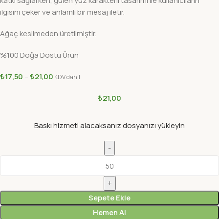
katkı sağlarken, gülen yüz karakterli tasarımı ile kullanıcıların
ilgisini çeker ve anlamlı bir mesaj iletir.
Ağaç kesilmeden üretilmiştir.
%100 Doğa Dostu Ürün
₺
17,50
–
₺
21,00
KDV dahil
₺
21,00
Baskı hizmeti alacaksanız dosyanızı yükleyin
Sepete Ekle
Hemen Al