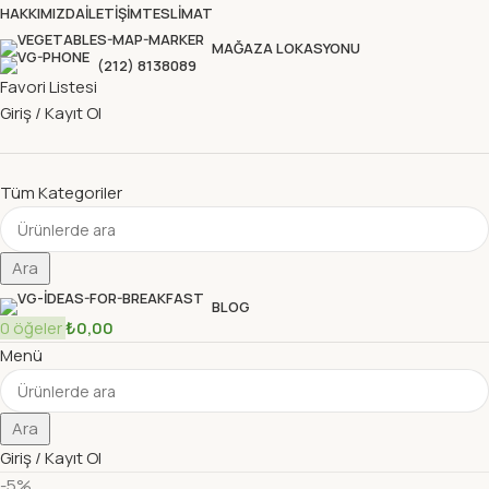
HAKKIMIZDA
İLETIŞIM
TESLIMAT
MAĞAZA LOKASYONU
(212) 8138089
Favori Listesi
Giriş / Kayıt Ol
Tüm Kategoriler
Ara
BLOG
0
öğeler
₺
0,00
Menü
Ara
Giriş / Kayıt Ol
-5%